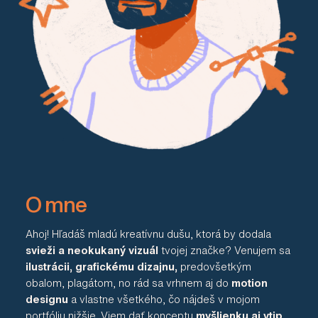
O mne
Ahoj! Hľadáš mladú kreatívnu dušu, ktorá by dodala
svieži a neokukaný vizuál
tvojej značke? Venujem sa
ilustrácii, grafickému dizajnu,
predovšetkým
obalom, plagátom, no rád sa vrhnem aj do
motion
designu
a vlastne všetkého, čo nájdeš v mojom
portfóliu nižšie. Viem dať konceptu
myšlienku aj vtip
,